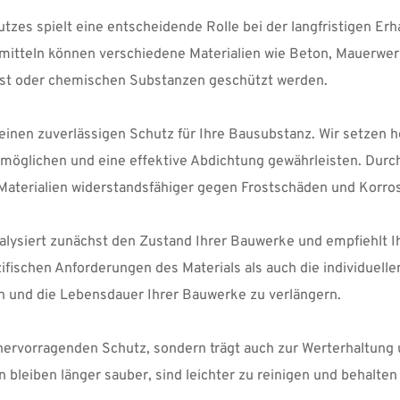
zes spielt eine entscheidende Rolle bei der langfristigen Er
itteln können verschiedene Materialien wie Beton, Mauerwerk
rost oder chemischen Substanzen geschützt werden.
nen zuverlässigen Schutz für Ihre Bausubstanz. Wir setzen ho
rmöglichen und eine effektive Abdichtung gewährleisten. Durch
 Materialien widerstandsfähiger gegen Frostschäden und Korro
lysiert zunächst den Zustand Ihrer Bauwerke und empfiehlt I
fischen Anforderungen des Materials als auch die individuellen
n und die Lebensdauer Ihrer Bauwerke zu verlängern.
 hervorragenden Schutz, sondern trägt auch zur Werterhaltung 
bleiben länger sauber, sind leichter zu reinigen und behalten 